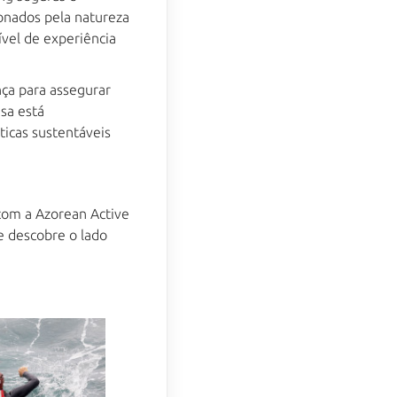
virtual da Blueberry. Utilizo 
onados pela natureza
AI Generativa para o ajudar 
e, apesar de ainda estar em 
ível de experiência
desenvolvimento, aprendo 
coisas novas todos os dias. 
Como posso ajudar? If you 
ça para assegurar
prefer, we can chat in 
sa está
English, just say "English" to 
icas sustentáveis
start. 
 com a Azorean Active
e descobre o lado