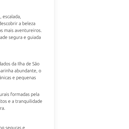
 escalada,
escobrir a beleza
os mais aventureiros.
dade segura e guiada
ados da Ilha de São
marinha abundante, o
cânicas e pequenas
turais formadas pela
tos e a tranquilidade
BlueBerry AI Bot
ra.
Online
Olá! 👋 Sou o assistente 
ng seguras e