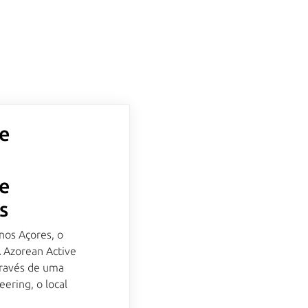
ve
ve
s
nos Açores, o
A Azorean Active
través de uma
ering, o local