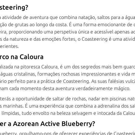
steering?
atividade de aventura que combina natação, saltos para a água,
ção de grutas ao longo da costa. É uma forma emocionante de d
eira, proporcionando uma perspetiva única e acessível apenas a
s da natureza e das emoções fortes, o Coasteering é uma ativi
erientes.
rco na Caloura
alizada na pitoresca Caloura, é um dos segredos mais bem guard
águas cristalinas, formações rochosas impressionantes e vida 
rio perfeito para a prática de Coasteering. As suas falésias vul
rnam cada momento desta aventura verdadeiramente mágico.
 terás a oportunidade de saltar de rochas, nadar em piscinas na
as marinhas. É uma experiência que combina a adrenalina dos sal
límpidas, tudo envolto na beleza selvagem e intocada da Calou
er a Azorean Active Blueberry?
lueberry, orgulhamo-nos de oferecer experiências de Coasteeri