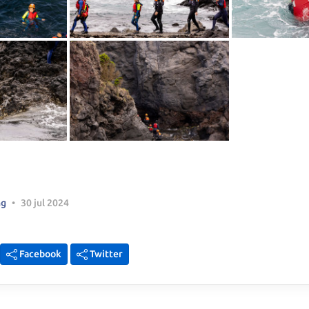
Apagar histórico de conversação?
Cancelar
Sim, apagar
ng
•
30 jul 2024
Facebook
Twitter